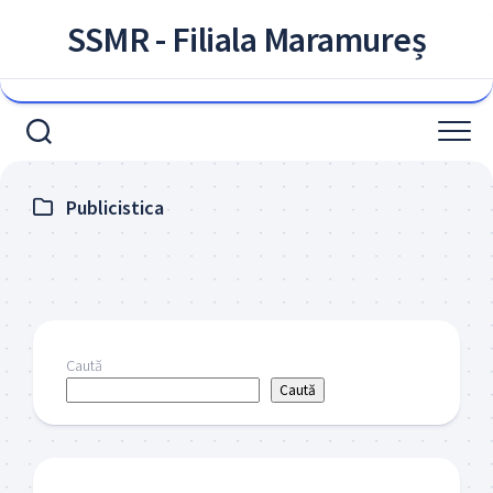
Skip
SSMR - Filiala Maramureș
to
content
Publicistica
Caută
Caută