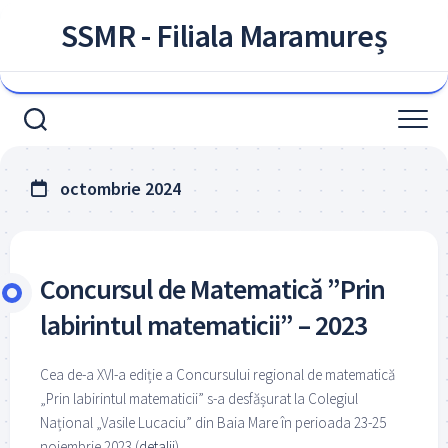
Skip
SSMR - Filiala Maramureș
to
content
octombrie 2024
Concursul de Matematică ”Prin
labirintul matematicii” – 2023
Cea de-a XVI-a ediție a Concursului regional de matematică
„Prin labirintul matematicii” s-a desfășurat la Colegiul
Național „Vasile Lucaciu” din Baia Mare în perioada 23-25
noiembrie 2023 (
detalii
).