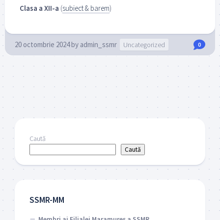
Clasa a XII-a
(
subiect & barem
)
20 octombrie 2024
by
admin_ssmr
Uncategorized
0
Caută
Caută
SSMR-MM
Membri ai Filialei Maramureș a SSMR