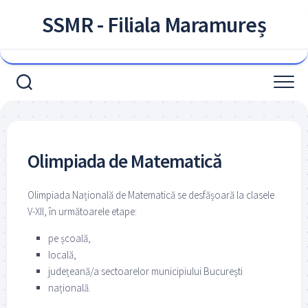
Skip
SSMR - Filiala Maramureș
to
content
Olimpiada de Matematică
Olimpiada Națională de Matematică se desfășoară la clasele
V-XII, în următoarele etape:
pe școală,
locală,
județeană/a sectoarelor municipiului București
națională.