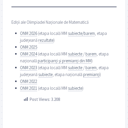
Ediții ale Olimpiadei Naționale de Matematică
ONM 2026
(etapa locală MM
subiecte/barem
, etapa
județeană
rezultate
)
ONM 2025
ONM 2024
(etapa locală MM
subiecte
/
barem
, etapa
națională
participanți și premianți din MM
)
ONM 2023
(etapa locală MM
subiecte
/
barem
, etapa
județeană
subiecte
, etapa națională
premianți
)
ONM 2022
ONM 2021
(etapa locală MM
subiecte
)
Post Views:
3.208