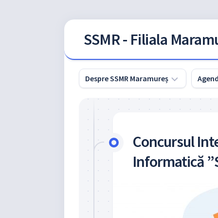
Skip
SSMR - Filiala Maram
to
content
Despre SSMR Maramureș
Agen
Conducerea
Filialei
Maramureș
Concursul Int
a
SSMR
Informatică ”