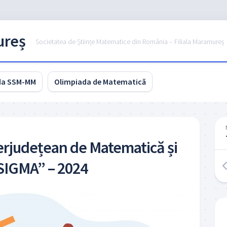
ureș
Societatea de Științe Matematice din România – Filiala Maramureș
da SSM-MM
Olimpiada de Matematică
erjudețean de Matematică și
SIGMA” – 2024