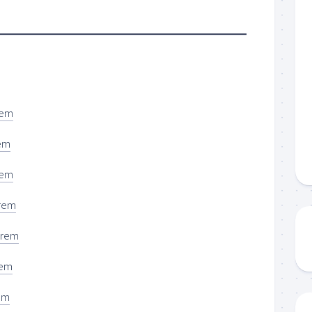
rem
em
rem
rem
arem
rem
em