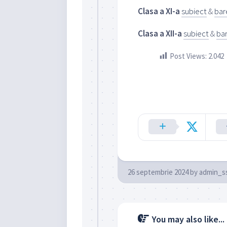
Clasa a XI-a
subiect
&
ba
Clasa a XII-a
subiect
&
ba
Post Views:
2.042
26 septembrie 2024
by
admin_s
You may also like...