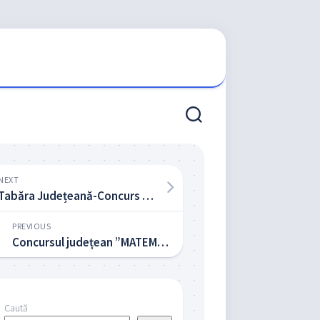
NEXT
Tabăra Județeană-Concurs pentru elevii olimpici la matematică
PREVIOUS
Concursul județean ”MATEMAGIC”
Caută