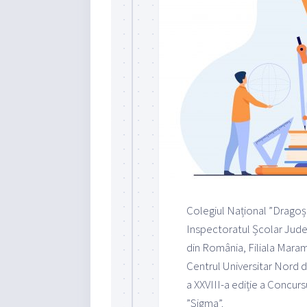
Colegiul Național ”Dragoș 
Inspectoratul Școlar Jud
din România, Filiala Maram
Centrul Universitar Nord d
a XXVIII-a ediție a Concur
”Sigma”.