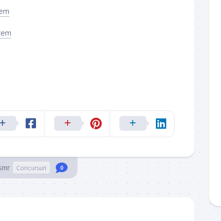
rem
rem
smr
Concursuri
0